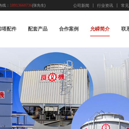
热线：
18913660736
(张先生)
公司新闻
行业资讯
常见
却塔配件
配套产品
合作案例
允嵘简介
联