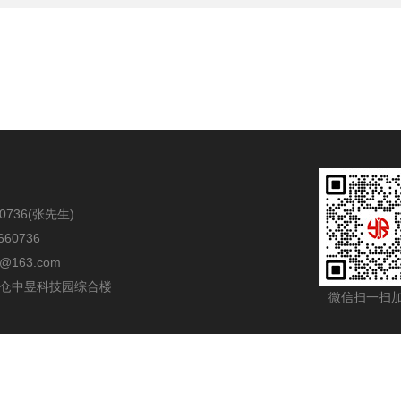
0736
(张先生)
60736
j@163.com
仓中昱科技园综合楼
微信扫一扫